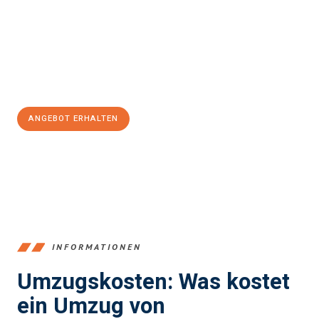
Unser Expertenteam steht bereit, um Ihnen einen reibungslosen
Übergang in Ihr neues Zuhause zu garantieren.
Jetzt
unverbindliches Angebot
erhalten &
100€ sparen:
ANGEBOT ERHALTEN
+4915792653390
INFORMATIONEN
Umzugskosten: Was kostet
ein Umzug von