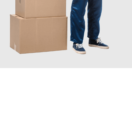
JETZT ANFRAGEN
Erleben Sie mit Umzugsmeister Pfaff Recklinghausen, wie
einfach
und stressfrei Ihr Umzug Recklinghausen Odense
sein kann.