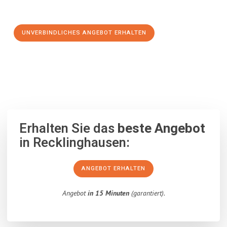
Schritt zu einem stressfreien Umzug nach Odense machen:
UNVERBINDLICHES ANGEBOT ERHALTEN
100% unverbindlich
– Garantiert eine Antwort
innerhalb von 15
Minuten
.
Erhalten Sie das
beste Angebot
in Recklinghausen:
ANGEBOT ERHALTEN
Angebot
in 15 Minuten
(garantiert).