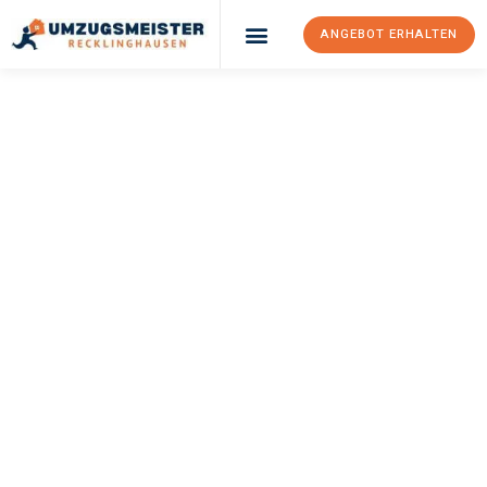
ANGEBOT ERHALTEN
UMZUGSMEISTER
PFAFF
Umzug
Recklinghausen
Odense
Ihr Umzug Recklinghausen Odense kann so einfach sein! Erleben
Sie unseren
erstklassigen Service
und sichern Sie sich die
besten Preise in Recklinghausen
.
Jetzt Ihr individuelles Angebot anfordern und den ersten