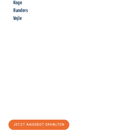
Koge
Randers
Vejle
Jetzt anfragen &
Angebot
mit Best-Preis
erhalten!
Schicken Sie uns jetzt Ihre unverbindliche Anfrage und sichern
Sie sich Ihr
individuelles Umzugsangebot für Ihr Anliegen in
Recklinghausen
zum Best-Preis! Nutzen Sie die Gelegenheit für
einen
stressfreien Umzug
mit maximalem Komfort:
JETZT ANGEBOT ERHALTEN