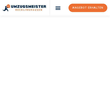
ANGEBOT ERHALTEN
UMZUGSMEISTER
PFAFF
Umzug
Recklinghausen
Aarhus
Ihr Umzug Recklinghausen Aarhus kann so einfach sein! Erleben
Sie unseren
erstklassigen Service
und sichern Sie sich die
besten Preise in Recklinghausen
.
Jetzt Ihr individuelles Angebot anfordern und den ersten