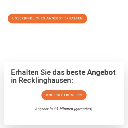
Schritt zu einem stressfreien Umzug nach Aarhus machen:
UNVERBINDLICHES ANGEBOT ERHALTEN
100% unverbindlich
– Garantiert eine Antwort
innerhalb von 15
Minuten
.
Erhalten Sie das
beste Angebot
in Recklinghausen:
ANGEBOT ERHALTEN
Angebot
in 15 Minuten
(garantiert).