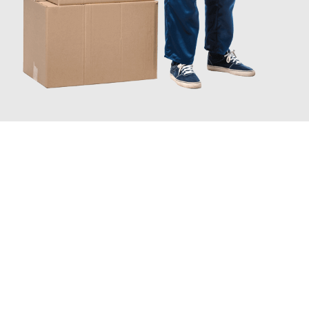
JETZT ANFRAGEN
Erleben Sie mit Umzugsmeister Pfaff Recklinghausen, wie
einfach
und stressfrei Ihr Umzug Recklinghausen Aarhus
sein kann.
Unser Expertenteam steht bereit, um Ihnen einen reibungslosen
Übergang in Ihr neues Zuhause zu garantieren.