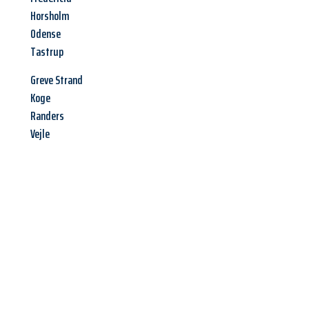
Horsholm
Odense
Tastrup
Greve Strand
Koge
Randers
Vejle
Jetzt anfragen &
Angebot
mit Best-Preis
erhalten!
Schicken Sie uns jetzt Ihre unverbindliche Anfrage und sichern