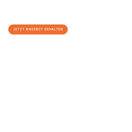
Sie sich Ihr
individuelles Umzugsangebot für Ihr Anliegen in
Recklinghausen
zum Best-Preis! Nutzen Sie die Gelegenheit für
einen
stressfreien Umzug
mit maximalem Komfort:
JETZT ANGEBOT ERHALTEN