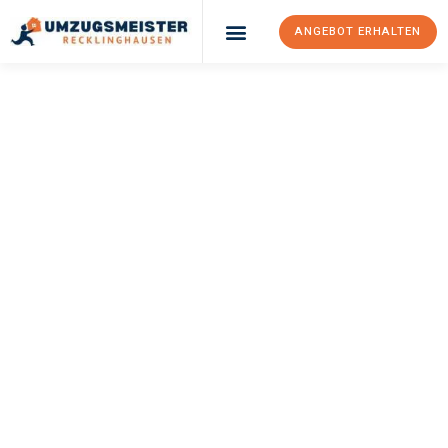
ANGEBOT ERHALTEN
UMZUGSMEISTER
PFAFF
Umzug
Recklinghausen
Gent
Ihr Umzug Recklinghausen Gent kann so einfach sein! Erleben Sie
unseren
erstklassigen Service
und sichern Sie sich die
besten
Preise in Recklinghausen
.
Jetzt Ihr individuelles Angebot anfordern und den ersten