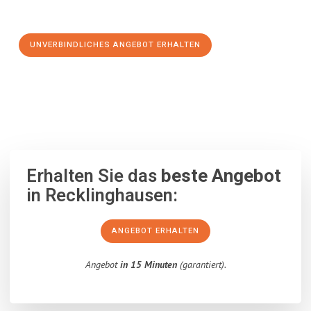
Schritt zu einem stressfreien Umzug nach Gent machen:
UNVERBINDLICHES ANGEBOT ERHALTEN
100% unverbindlich
– Garantiert eine Antwort
innerhalb von 15
Minuten
.
Erhalten Sie das
beste Angebot
in Recklinghausen:
ANGEBOT ERHALTEN
Angebot
in 15 Minuten
(garantiert).