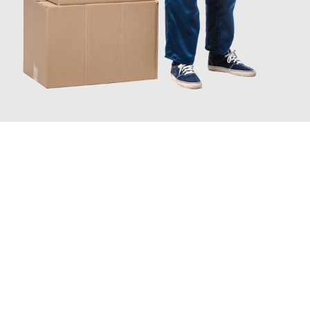
JETZT ANFRAGEN
Erleben Sie mit Umzugsmeister Pfaff Recklinghausen, wie
einfach
und stressfrei Ihr Umzug Recklinghausen Gent
sein kann.
Unser Expertenteam steht bereit, um Ihnen einen reibungslosen
Übergang in Ihr neues Zuhause zu garantieren.