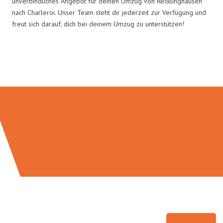
unverbindliches Angebot für deinen Umzug von Recklinghausen
nach Charleroi. Unser Team steht dir jederzeit zur Verfügung und
freut sich darauf, dich bei deinem Umzug zu unterstützen!
Umzugsmeister Pfaff in Zahlen: