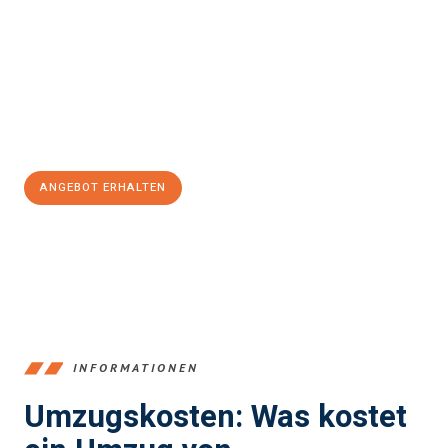
und stressfrei Ihr Umzug Recklinghausen Charleroi
sein kann.
Unser Expertenteam steht bereit, um Ihnen einen reibungslosen
Übergang in Ihr neues Zuhause zu garantieren.
Jetzt
unverbindliches Angebot
erhalten &
100€ sparen:
ANGEBOT ERHALTEN
+4915792653390
INFORMATIONEN
Umzugskosten: Was kostet