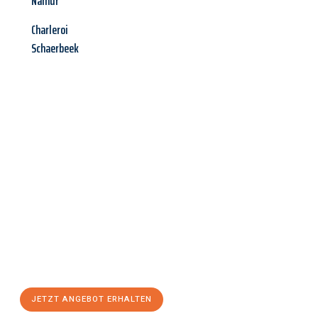
Namur
Charleroi
Schaerbeek
Jetzt anfragen &
Angebot
mit Best-Preis
erhalten!
Schicken Sie uns jetzt Ihre unverbindliche Anfrage und sichern
Sie sich Ihr
individuelles Umzugsangebot für Ihr Anliegen in
Recklinghausen
zum Best-Preis! Nutzen Sie die Gelegenheit für
einen
stressfreien Umzug
mit maximalem Komfort:
JETZT ANGEBOT ERHALTEN