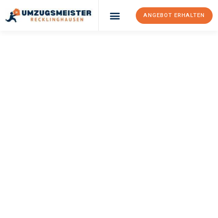
ANGEBOT ERHALTEN
UMZUGSMEISTER
PFAFF
Umzug
Recklinghausen
Charleroi
Ihr Umzug Recklinghausen Charleroi kann so einfach sein!
Erleben Sie unseren
erstklassigen Service
und sichern Sie sich
die
besten Preise in Recklinghausen
.
Jetzt Ihr individuelles Angebot anfordern und den ersten