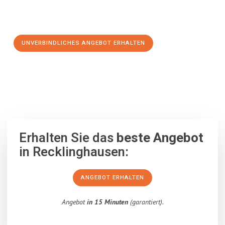
Schritt zu einem stressfreien Umzug nach Charleroi
machen:
UNVERBINDLICHES ANGEBOT ERHALTEN
100% unverbindlich
– Garantiert eine Antwort
innerhalb von 15
Minuten
.
Erhalten Sie das
beste Angebot
in Recklinghausen:
ANGEBOT ERHALTEN
Angebot
in 15 Minuten
(garantiert).