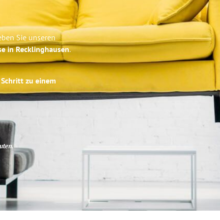
eben Sie unseren
se in Recklinghausen
.
 Schritt zu einem
uten
.