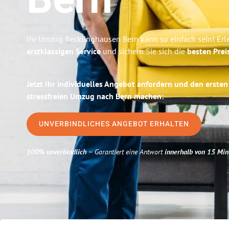
Bern
Ihr Umzug Recklinghausen Bern kann so einfach sein! Erl
erstklassigen Service
und sichern Sie sich die
besten Prei
Jetzt Ihr individuelles Angebot anfordern und den ersten
stressfreien Umzug nach Bern machen:
UNVERBINDLICHES ANGEBOT ERHALTEN
100% unverbindlich
– Garantiert eine Antwort
innerhalb von 15 Min