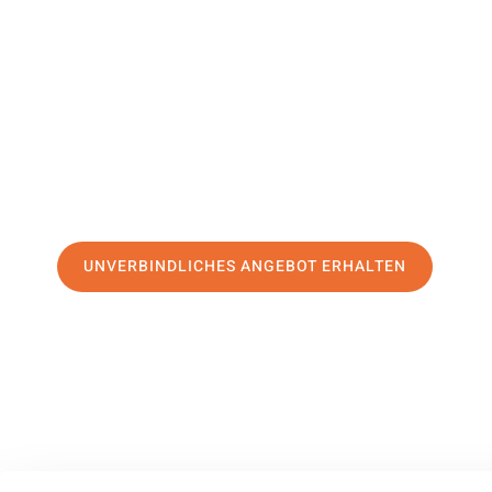
Arnhem
Ihr Umzug Recklinghausen Arnhem kann so einfach sein! 
erstklassigen Service
und sichern Sie sich die
besten Prei
Jetzt Ihr individuelles Angebot anfordern und den ersten
stressfreien Umzug nach Arnhem machen:
UNVERBINDLICHES ANGEBOT ERHALTEN
100% unverbindlich
– Garantiert eine Antwort
innerhalb von 15 Min