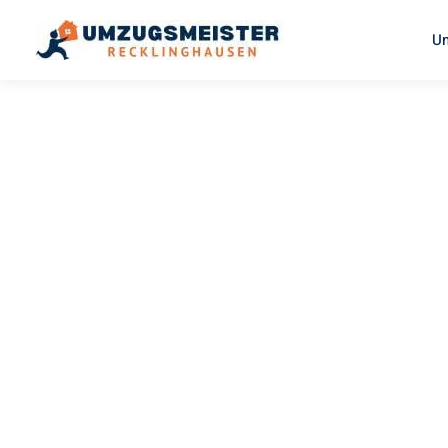
U
UMZUGSMEISTER PFAFF
Umzug
Recklingh